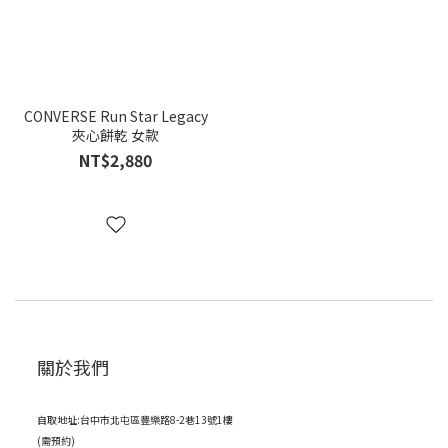
CONVERSE Run Star Legacy
夾心餅乾 女款
NT$2,880
關於我們
自取地址:台中市北屯區豐樂路8-2巷13號1樓
(需預約)