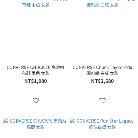
CONVERSE CHUCK 70 高跟帆
CONVERSE Chuck Taylor 心電
布鞋 兩色 女款
圖刺繡 白紅 女款
NT$1,980
NT$2,680