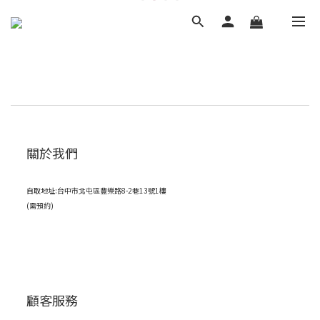
關於我們
自取地址:台中市北屯區豐樂路8-2巷13號1樓
(需預約)
顧客服務