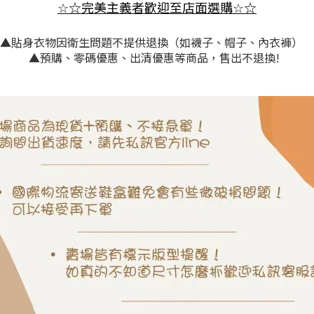
☆
完美主義者歡迎至店面選購
☆
☆
☆
▲貼身衣物因衛生問題不提供退換（如襪子、帽子、內衣褲）
▲預購、零碼優惠、出清優惠等商品，售出不退換!