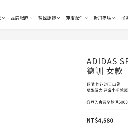
款
品牌服飾
韓國服飾
穿搭配件
折扣專區
吊
ADIDAS 
德訓 女款
預購 約7-24天出貨
版型偏大 建議小半號 
◎登入會員全館滿500
NT$4,580