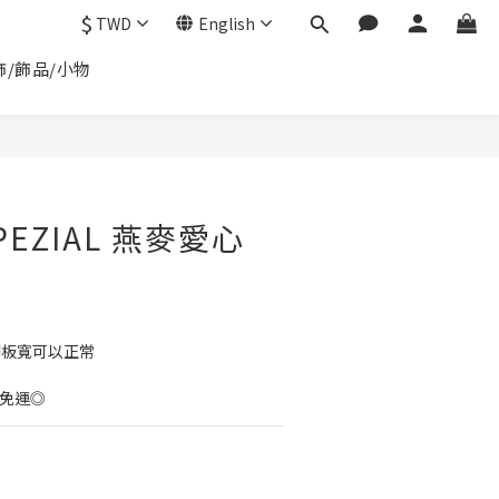
$
TWD
English
飾/飾品/小物
BUY NOW
SPEZIAL 燕麥愛心
腳板寬可以正常
0免運◎