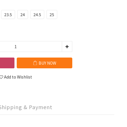
23.5
24
24.5
25
BUY NOW
Add to Wishlist
Shipping & Payment