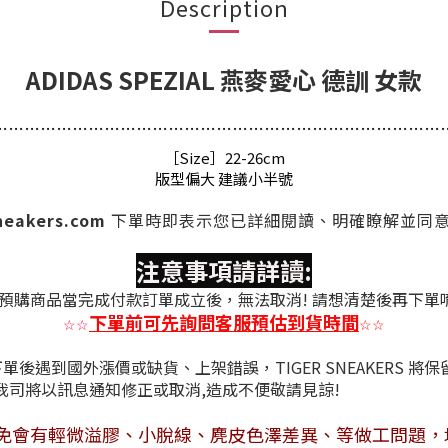
Description
ADIDAS SPEZIAL 燕麥愛心 德訓 女款
…
…
…
…
…
…
…
…
…
…
…
…
…
…
…
…
…
…
…
…
…
…
…
…
…
…
…
…
［Size］22-26cm
版型偏大 建議小半號
sneakers.com
下單時
即表示您已詳細閱讀、明確瞭解並同
注意事項請詳讀:
預購商品當完成付款訂單成立後，無法取消! 請想清楚後再下單
下單前可先詢問客服預估到貨時間
☆
☆
☆
☆
後遇到國外漲價或缺貨、上架錯誤，TIGER SNEAKERS 將
情況，我司將以訊息通知修正或取消,造成不
免會有
輕微溢膠、小脫線、麂皮色澤差異
、等做工問題，