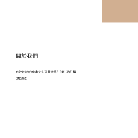
關於我們
自取地址:台中市北屯區豐樂路8-2巷13號1樓
(需預約)