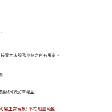
…
意接受本店服務條款之所有規定。
唷!
保留最終修改訂單權益!
便敬請見諒!
均屬正常現象! 不在瑕疵範圍