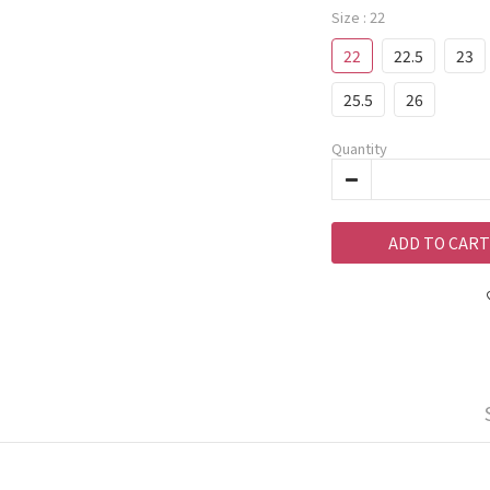
Size
: 22
22
22.5
23
25.5
26
Quantity
ADD TO CART