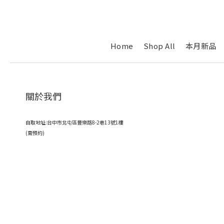
Home
Shop All
本月新品
關於我們
自取地址:台中市北屯區豐樂路8-2巷13號1樓
(需預約)