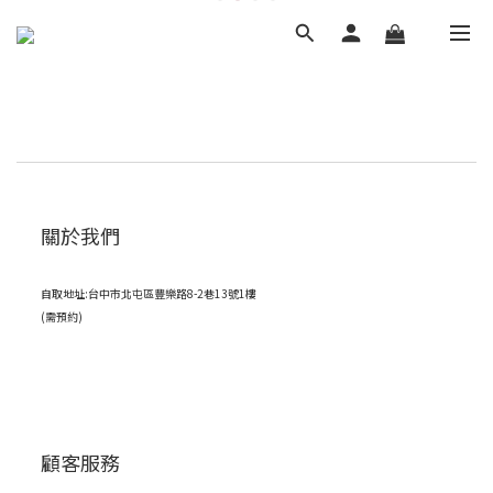
關於我們
自取地址:台中市北屯區豐樂路8-2巷13號1樓
(需預約)
顧客服務