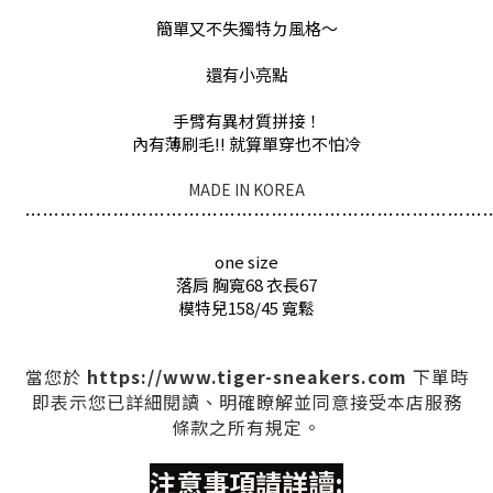
簡單又不失獨特ㄉ風格～
還有小亮點
手臂有異材質拼接！
內有薄刷毛!! 就算單穿也不怕冷
MADE IN KOREA
…
…
…
…
…
…
…
…
…
…
…
…
…
…
…
…
…
…
…
…
…
…
…
…
…
…
one size
落肩 胸寬68 衣長67
模特兒158/45 寬鬆
https://www.tiger-sneakers.com
當您於
下單時
即表示您已詳細閱讀、明確瞭解並同意接受本店服務
條款之所有規定。
注意事項請詳讀: