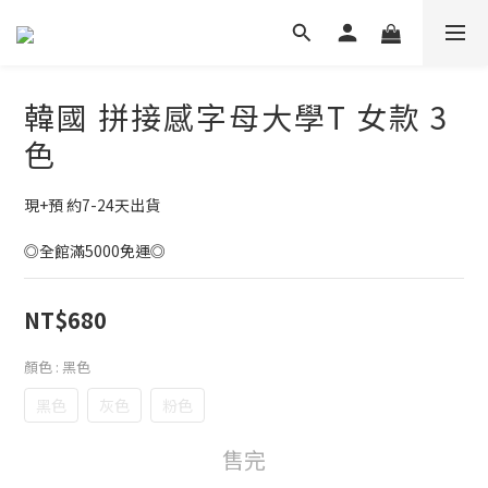
韓國 拼接感字母大學T 女款 3
色
現+預 約7-24天出貨
◎全館滿5000免運◎
NT$680
顏色
: 黑色
黑色
灰色
粉色
售完