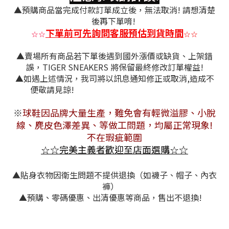
▲預購商品當完成付款訂單成立後，無法取消! 請想清楚
後再下單唷!
下單前可先詢問客服預估到貨時間
☆
☆
☆
☆
▲賣場所有商品若下單後遇到國外漲價或缺貨、上架錯
誤，TIGER SNEAKERS 將保留最終修改訂單權益!
▲如遇上述情況，我司將
以訊息通知修正或取消,造成不
便敬請見諒!
※
球鞋因品牌大量生產，難免會有
輕微溢膠、小脫
線、麂皮色澤差異
、等做工問題，均屬正常現象!
不在瑕疵範圍
☆
完美主義者歡迎至店面選購
☆
☆
☆
▲
貼身衣物因衛生問題不提供退換（如襪子、帽子、內衣
褲）
▲預購、零碼優惠、出清優惠等商品，售出不退換!