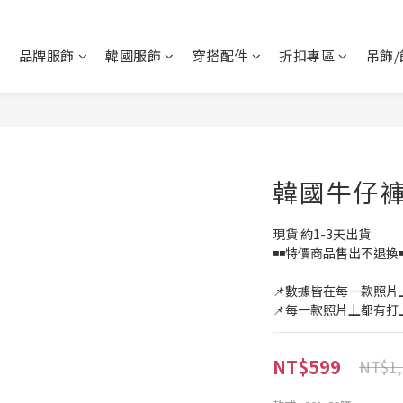
品牌服飾
韓國服飾
穿搭配件
折扣專區
吊飾/
韓國牛仔褲
現貨 約1-3天出貨
◾◾特價商品售出不退換◾
📌數據皆在每一款照片
📌每一款照片上都有
NT$599
NT$1,