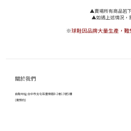
▲賣場所有商品若下單
▲如遇上述
※
球鞋因品牌大量生產，難
關於我們
自取地址:台中市北屯區豐樂路8-2巷13號1樓
(需預約)