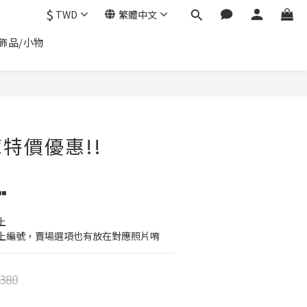
$
TWD
繁體中文
飾品/小物
立即購買
特價優惠!!
◾
上
打上編號，賣場選項也有放在對應照片唷
380