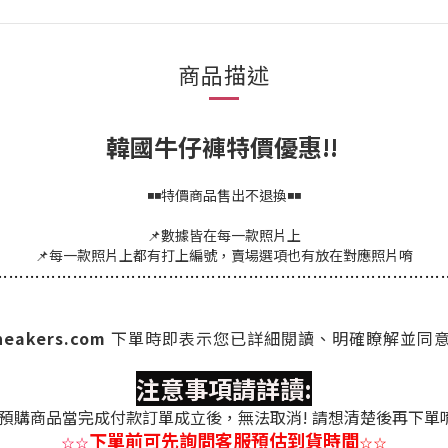
商品描述
韓國牛仔褲特價優惠!!
◾◾特價商品售出不退換◾◾
📌數據皆在每一款照片上
📌每一款照片上都有打上編號，賣場選項也有放在對應照片唷
…
…
…
…
…
…
…
…
…
…
…
…
…
…
…
…
…
…
…
…
…
…
…
…
…
…
…
…
sneakers.com
下單時
即表示您已詳細閱讀、明確瞭解並同
注意事項請詳讀:
預購商品當完成付款訂單成立後，無法取消! 請想清楚後再下單
下單前可先詢問客服預估到貨時間
☆
☆
☆
☆