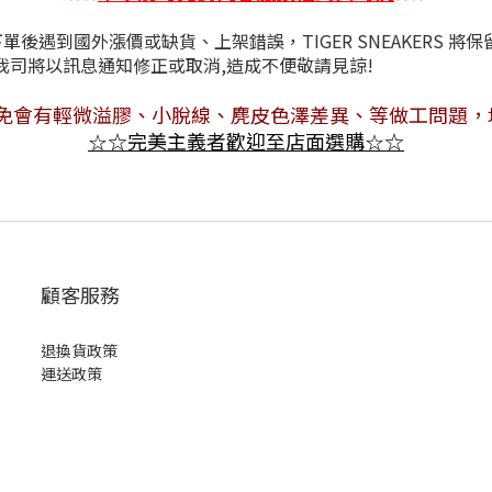
後遇到國外漲價或缺貨、上架錯誤，TIGER SNEAKERS 將
情況，我司將以訊息通知修正或取消,造成不
免會有
輕微溢膠、小脫線、麂皮色澤差異
、等做工問題，
☆
完美主義者歡迎至店面選購
☆
☆
☆
顧客服務
退換貨政策
運送政策