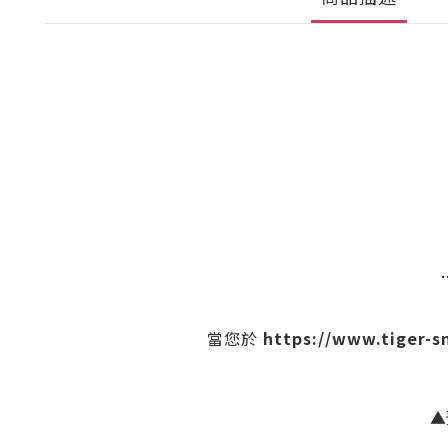
https://www.tiger-
當您於
▲