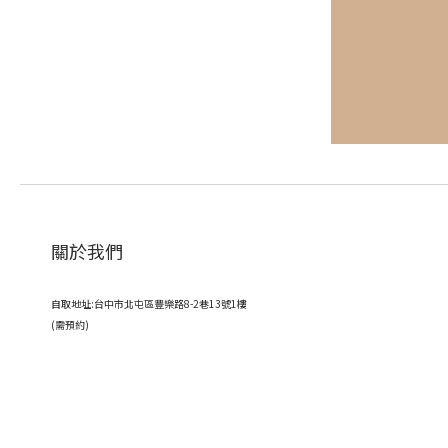
關於我們
自取地址:台中市北屯區豐樂路8-2巷13號1樓
(需預約)