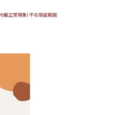
便敬請見諒!
均屬正常現象! 不在瑕疵範圍