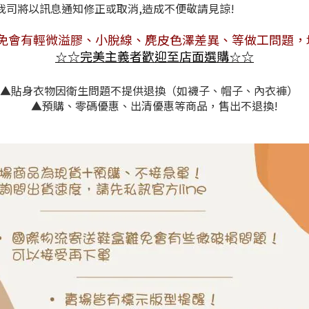
情況，我司將以訊息通知修正或取消,造成不
免會有
輕微溢膠、小脫線、麂皮色澤差異
、等做工問題，
☆
完美主義者歡迎至店面選購
☆
☆
☆
▲貼身衣物因衛生問題不提供退換（如襪子、帽子、內衣褲）
▲預購、零碼優惠、出清優惠等商品，售出不退換!