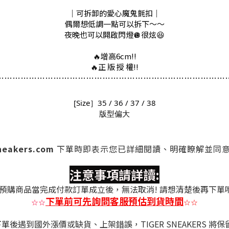
｜可拆卸的愛心魔鬼氈扣｜
偶爾想低調一點可以拆下～～
夜晚也可以開啟閃燈🪩很炫😆
🔥增高6cm!!
🔥正 版 授 權!!
…
…
…
…
…
…
…
…
…
…
…
…
…
…
…
…
…
…
…
…
…
…
…
…
…
…
…
…
[Size］35 / 36 / 37 / 38
版型偏大
sneakers.com
下單時
即表示您已詳細閱讀、明確瞭解並同
注意事項請詳讀:
預購商品當完成付款訂單成立後，無法取消! 請想清楚後再下單
下單前可先詢問客服預估到貨時間
☆
☆
☆
☆
後遇到國外漲價或缺貨、上架錯誤，TIGER SNEAKERS 將