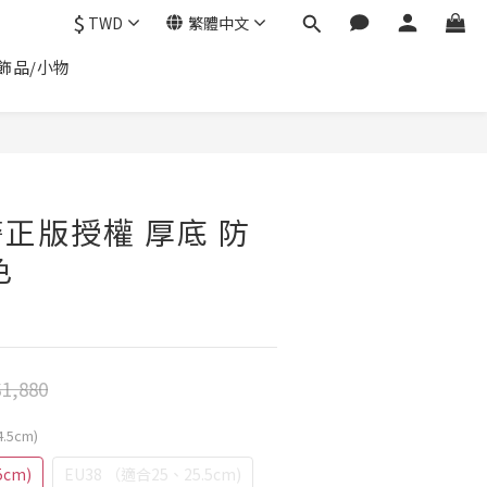
$
TWD
繁體中文
飾品/小物
立即購買
正版授權 厚底 防
色
1,880
.5cm)
5cm)
EU38 （適合25、25.5cm)