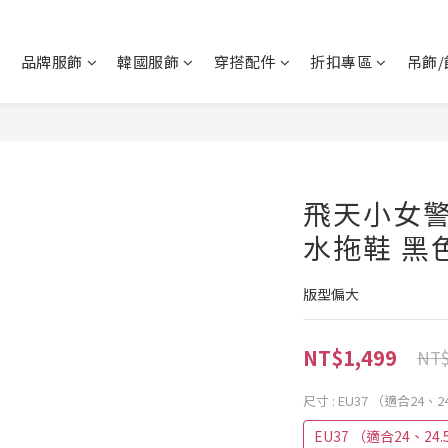
品牌服飾
韓國服飾
穿搭配件
折扣專區
吊飾/
飛天小女警
水拖鞋 黑
版型偏大
NT$1,499
NT$
尺寸
: EU37 （適合24、24
EU37 （適合24、24.