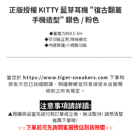
正版授權 KITTY 藍芽耳機 "復古翻蓋
手機造型" 銀色 / 粉色
◆蓄電力約4.5-6H
◆可切換正常/降噪模式
◆內建鬧鐘/小遊戲功能
…
…
…
…
…
…
…
…
…
…
…
…
…
…
…
…
…
…
…
…
…
…
…
…
…
…
https://www.tiger-sneakers.com
當您於
下單時
即表示您已詳細閱讀、明確瞭解並同意接受本店服務
條款之所有規定。
注意事項請詳讀:
▲預購商品當完成付款訂單成立後，無法取消! 請想清楚
後再下單唷!
下單前可先詢問客服預估到貨時間
☆
☆
☆
☆