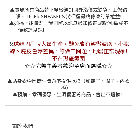
▲賣場所有商品若下單後遇到國外漲價或缺貨、上架錯
誤，TIGER SNEAKERS 將保留最終修改訂單權益!
▲如遇上述情況，我司將以訊息通知修正或取消,造成不
便敬請見諒!
※
球鞋因品牌大量生產，難免會有
輕微溢膠、小脫
線、麂皮色澤差異
、等做工問題，均屬正常現象!
不在瑕疵範圍
☆
完美主義者歡迎至店面選購
☆
☆
☆
▲貼身衣物因衛生問題不提供退換（如襪子、帽子、內衣
褲）
▲預購、零碼優惠、出清優惠等商品，售出不退換!
關於我們