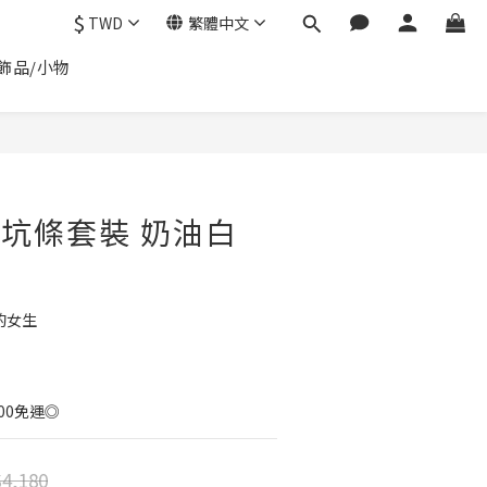
$
TWD
繁體中文
飾品/小物
立即購買
 直坑條套裝 奶油白
的女生
00免運◎
4,180