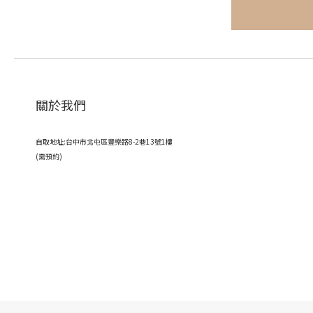
關於我們
自取地址:台中市北屯區豐樂路8-2巷13號1樓
(需預約)