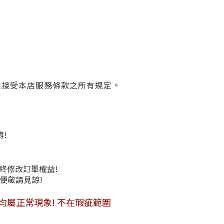
意接受本店服務條款之所有規定。
唷!
將保留最終修改訂單權益!
造成不便敬請見諒!
均屬正常現象! 不在瑕疵範圍