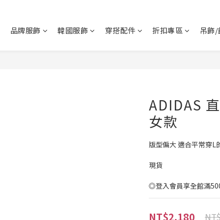
品牌服飾
韓國服飾
穿搭配件
折扣專區
吊飾/
ADIDAS
女款
版型偏大 適合平常穿L
現貨
◎登入會員享全館滿50
NT$2,180
NT$