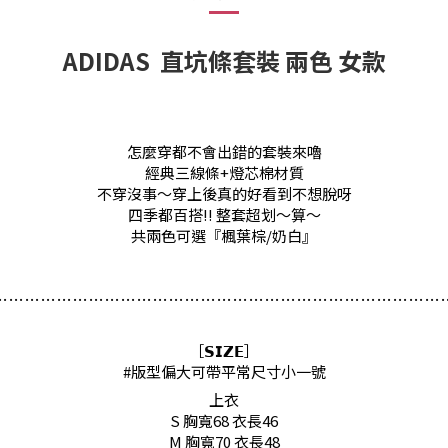
ADIDAS 直坑條套裝 兩色 女款
怎麼穿都不會出錯的套裝來嚕
經典三線條+
燈芯棉材質
不穿沒事～穿上後真的好看到不想脫呀
四季都百搭!! 整套超划～算～
共兩色可選『
楓葉棕/奶白
』
…
…
…
…
…
…
…
…
…
…
…
…
…
…
…
…
…
…
…
…
…
…
…
…
…
…
…
…
［𝗦𝗜𝗭𝗘］
#版型偏大可帶平常尺寸小一號
上衣
S 胸寬68 衣長46
M 胸寬70 衣長48