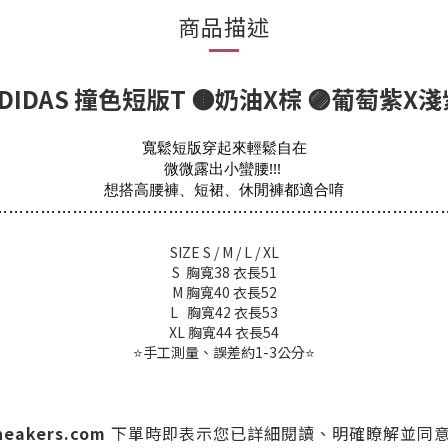
商品描述
DIDAS 撞色短版T 🟤奶油X棕 🟣葡萄紫X
寬鬆短版穿起來輕鬆自在
微微露出小蠻腰!!! 
想搭高腰褲、短裙、休閒褲都適合唷
…
…
…
…
…
…
…
…
…
…
…
…
…
…
…
…
…
…
…
…
…
…
…
…
…
…
…
…
SIZE S / M / L / XL
S 胸寬38 衣長51
M 胸寬40 衣長52
L 胸寬42 衣長53
XL 胸寬44 衣長54
⭐️手工測量、誤差約1-3公分⭐
sneakers.com
下單時
即表示您已詳細閱讀、明確瞭解並同