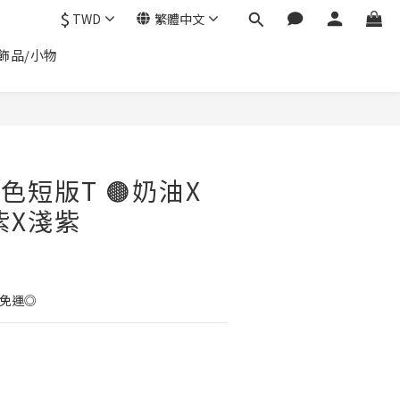
$
TWD
繁體中文
飾品/小物
立即購買
撞色短版T 🟤奶油X
紫X淺紫
0免運◎