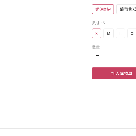
奶油X棕
葡萄紫X
尺寸
: S
S
M
L
XL
數量
加入購物車