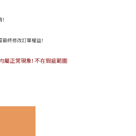
唷!
保留最終修改訂單權益!
便敬請見諒!
均屬正常現象! 不在瑕疵範圍