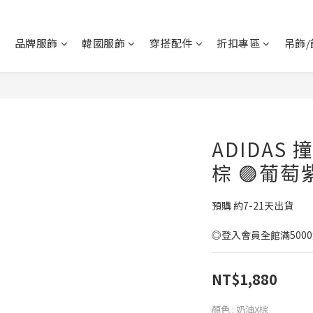
品牌服飾
韓國服飾
穿搭配件
折扣專區
吊飾/
ADIDAS 
棕 🟣葡萄
預購 約7-21天出貨
◎登入會員全館滿500
NT$1,880
顏色
: 奶油X棕