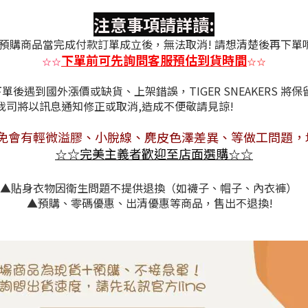
注意事項請詳讀:
預購商品當完成付款訂單成立後，無法取消! 請想清楚後再下單
下單前可先詢問客服預估到貨時間
☆
☆
☆
☆
後遇到國外漲價或缺貨、上架錯誤，TIGER SNEAKERS 將
情況，我司將以訊息通知修正或取消,造成不
免會有
輕微溢膠、小脫線、麂皮色澤差異
、等做工問題，
☆
完美主義者歡迎至店面選購
☆
☆
☆
▲貼身衣物因衛生問題不提供退換（如襪子、帽子、內衣褲）
▲預購、零碼優惠、出清優惠等商品，售出不退換!