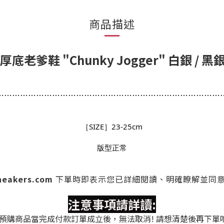
商品描述
 厚底老爹鞋 "Chunky Jogger" 白銀 / 黑
…
…
…
…
…
…
…
…
…
…
…
…
…
…
…
…
…
…
…
…
…
…
…
…
…
…
…
…
［SIZE］23-25cm
版型正常
sneakers.com
下單時
即表示您已詳細閱讀、明確瞭解並同
注意事項請詳讀:
預購商品當完成付款訂單成立後，無法取消! 請想清楚後再下單