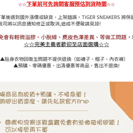
下單前可先詢問客服預估到貨時間
☆
☆
☆
☆
後遇到國外漲價或缺貨、上架錯誤，TIGER SNEAKERS 將
情況，我司將以訊息通知修正或取消,造成不
免會有
輕微溢膠、小脫線、麂皮色澤差異
、等做工問題，
☆
完美主義者歡迎至店面選購
☆
☆
☆
▲貼身衣物因衛生問題不提供退換（如襪子、帽子、內衣褲）
▲預購、零碼優惠、出清優惠等商品，售出不退換!