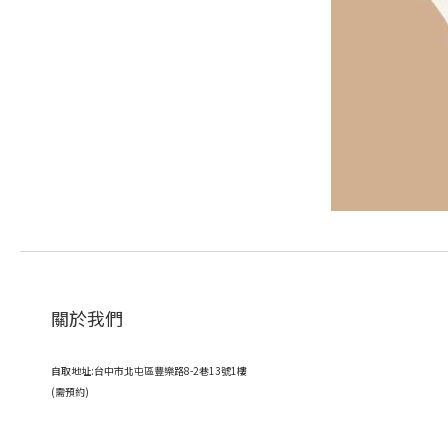
關於我們
自取地址:台中市北屯區豐樂路8-2巷13號1樓
(需預約)