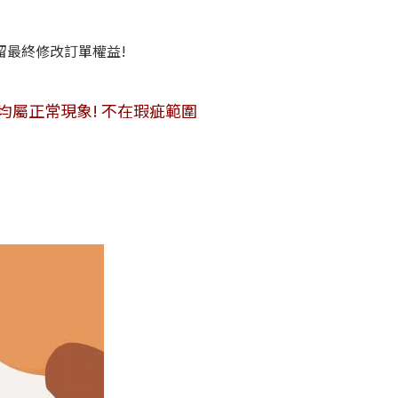
保留最終修改訂單權益!
便敬請見諒!
均屬正常現象! 不在瑕疵範圍