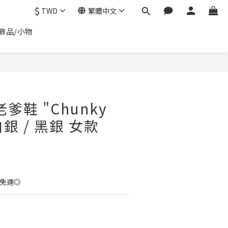
$
TWD
繁體中文
飾品/小物
立即購買
老爹鞋 "Chunky
 白銀 / 黑銀 女款
0免運◎