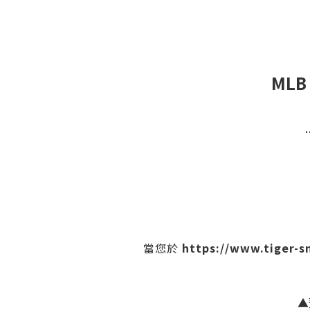
MLB
https://www.tiger-
當您於
▲