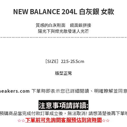
NEW BALANCE 204L 白灰銀 女款
質感的白灰鞋面
鏡面銀拼接
陽光下與燈光散發迷人光芒
…
…
…
…
…
…
…
…
…
…
…
…
…
…
…
…
…
…
…
…
…
…
…
…
…
…
…
…
［SIZE］22.5-25.5cm
版型正常
sneakers.com
下單時
即表示您已詳細閱讀、明確瞭解並同
注意事項請詳讀:
預購商品當完成付款訂單成立後，無法取消! 請想清楚後再下單
下單前可先詢問客服預估到貨時間
☆
☆
☆
☆