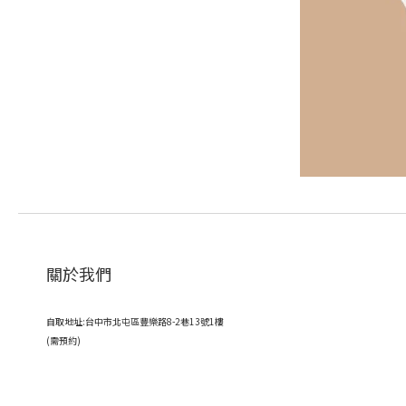
關於我們
自取地址:台中市北屯區豐樂路8-2巷13號1樓
(需預約)