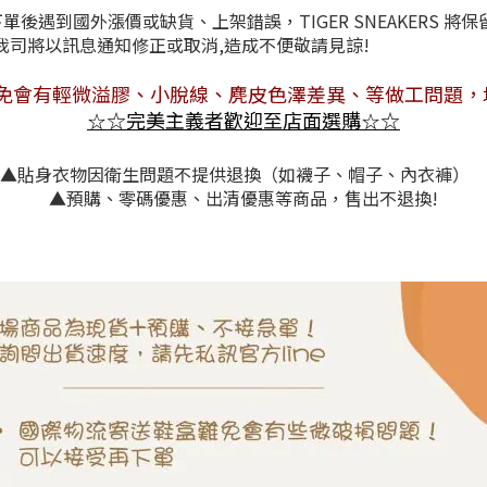
後遇到國外漲價或缺貨、上架錯誤，TIGER SNEAKERS 將
情況，我司將以訊息通知修正或取消,造成不
免會有
輕微溢膠、小脫線、麂皮色澤差異
、等做工問題，
☆
完美主義者歡迎至店面選購
☆
☆
☆
▲貼身衣物因衛生問題不提供退換（如襪子、帽子、內衣褲）
▲預購、零碼優惠、出清優惠等商品，售出不退換!