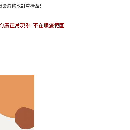
保留最終修改訂單權益!
便敬請見諒!
均屬正常現象! 不在瑕疵範圍