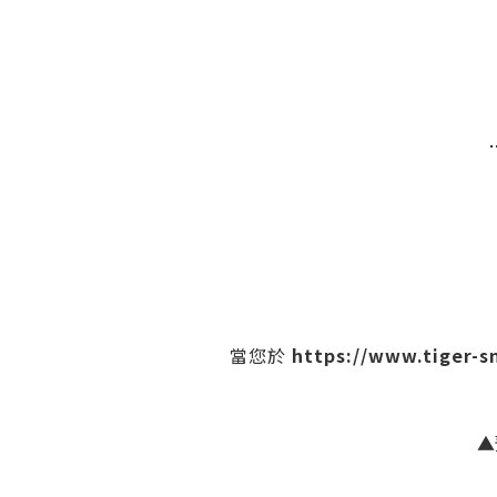
https://www.tiger-
當您於
▲