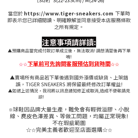
［Size］S(22-23.5cm) / M(24-26)
當您於
https://www.tiger-sneakers.com
下單時
即表示您已詳細閱讀、明確瞭解並同意接受本店服務條款
之所有規定。
注意事項請詳讀:
▲預購商品當完成付款訂單成立後，無法取消! 請想清楚後再下單
唷!
下單前可先詢問客服預估到貨時間
☆
☆
☆
☆
▲賣場所有商品若下單後遇到國外漲價或缺貨、上架錯
誤，TIGER SNEAKERS 將保留最終修改訂單權益!
▲如遇上述情況，我司將以訊息通知修正或取消,造成不便敬請見
諒!
球鞋因品牌大量生產，難免會有
輕微溢膠、小脫
※
線、麂皮色澤差異
、等做工問題，均屬正常現象!
不在瑕疵範圍
完美主義者歡迎至店面選購
☆
☆
☆
☆