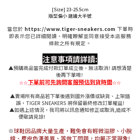
[Size] 23-25.5cm
版型偏小 建議大半號
https://www.tiger-sneakers.com
當您於
下單時
即表示您已詳細閱讀、明確瞭解並同意接受本店服務
條款之所有規定。
注意事項請詳讀:
▲預購商品當完成付款訂單成立後，無法取消! 請想清楚
後再下單唷!
下單前可先詢問客服預估到貨時間
☆
☆
☆
☆
▲賣場所有商品若下單後遇到國外漲價或缺貨、上架錯
誤，TIGER SNEAKERS 將保留最終修改訂單權益!
▲如遇上述情況，我司將以訊息通知修正或取消,造成不
便敬請見諒!
※
球鞋因品牌大量生產，難免會有
輕微溢膠、小脫
線、麂皮色澤差異
、等做工問題，均屬正常現象!