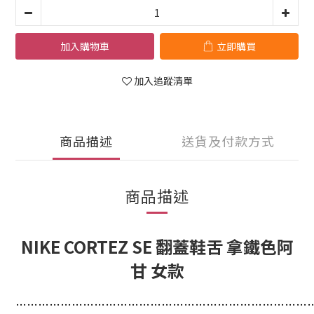
加入購物車
立即購買
加入追蹤清單
商品描述
送貨及付款方式
商品描述
NIKE CORTEZ SE 翻蓋鞋舌 拿鐵色阿
甘 女款
…
…
…
…
…
…
…
…
…
…
…
…
…
…
…
…
…
…
…
…
…
…
…
…
…
…