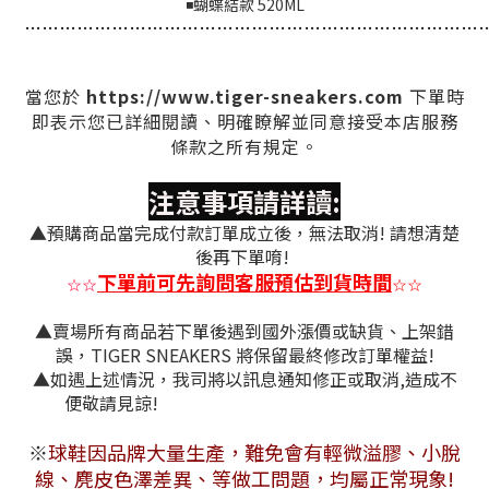
◾蝴蝶結款 520ML
…
…
…
…
…
…
…
…
…
…
…
…
…
…
…
…
…
…
…
…
…
…
…
…
…
…
https://www.tiger-sneakers.com
當您於
下單時
即表示您已詳細閱讀、明確瞭解並同意接受本店服務
條款之所有規定。
注意事項請詳讀:
▲預購商品當完成付款訂單成立後，無法取消! 請想清楚
後再下單唷!
下單前可先詢問客服預估到貨時間
☆
☆
☆
☆
▲賣場所有商品若下單後遇到國外漲價或缺貨、上架錯
誤，TIGER SNEAKERS 將保留最終修改訂單權益!
▲如遇上述情況，我司將以訊息通知修正或取消,造成不
便敬請見諒!
※
球鞋因品牌大量生產，難免會有
輕微溢膠、小脫
線、麂皮色澤差異
、等做工問題，均屬正常現象!