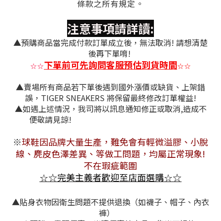
條款之所有規定。
注意事項請詳讀:
▲預購商品當完成付款訂單成立後，無法取消! 請想清楚
後再下單唷!
下單前可先詢問客服預估到貨時間
☆
☆
☆
☆
▲賣場所有商品若下單後遇到國外漲價或缺貨、上架錯
誤，TIGER SNEAKERS 將保留最終修改訂單權益!
▲如遇上述情況，我司將以訊息通知修正或取消,造成不
便敬請見諒!
※
球鞋因品牌大量生產，難免會有
輕微溢膠、小脫
線、麂皮色澤差異
、等做工問題，均屬正常現象!
不在瑕疵範圍
☆
完美主義者歡迎至店面選購
☆
☆
☆
▲貼身衣物因衛生問題不提供退換（如襪子、帽子、內衣
褲）