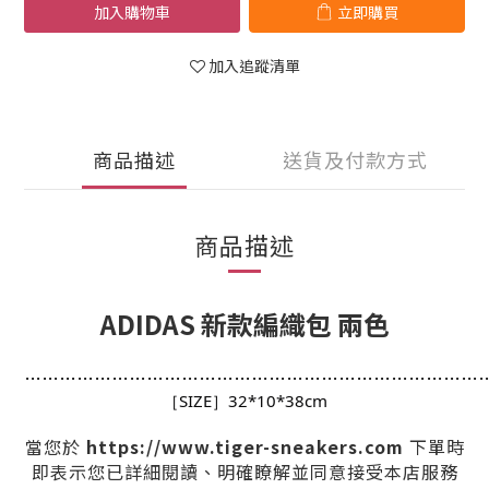
加入購物車
立即購買
加入追蹤清單
商品描述
送貨及付款方式
商品描述
ADIDAS 新款編織包 兩色
…
…
…
…
…
…
…
…
…
…
…
…
…
…
…
…
…
…
…
…
…
…
…
…
…
…
［SIZE］32*10*38cm
https://www.tiger-sneakers.com
當您於
下單時
即表示您已詳細閱讀、明確瞭解並同意接受本店服務