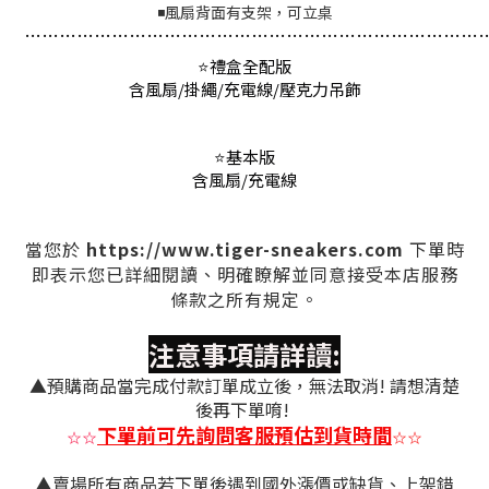
◾風扇背面有支架，可立桌
…
…
…
…
…
…
…
…
…
…
…
…
…
…
…
…
…
…
…
…
…
…
…
…
…
…
⭐禮盒全配版
含風扇/掛繩/充電線/壓克力吊飾
⭐基本版
含風扇/充電線
https://www.tiger-sneakers.com
當您於
下單時
即表示您已詳細閱讀、明確瞭解並同意接受本店服務
條款之所有規定。
注意事項請詳讀:
▲預購商品當完成付款訂單成立後，無法取消! 請想清楚
後再下單唷!
下單前可先詢問客服預估到貨時間
☆
☆
☆
☆
▲賣場所有商品若下單後遇到國外漲價或缺貨、上架錯