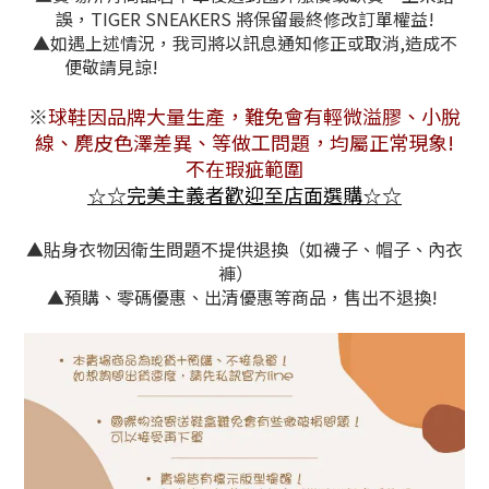
誤，TIGER SNEAKERS 將保留最終修改訂單權益!
▲如遇上述情況，我司將以訊息通知修正或取消,造成不
便敬請見諒!
※
球鞋因品牌大量生產，難免會有
輕微溢膠、小脫
線、麂皮色澤差異
、等做工問題，均屬正常現象!
不在瑕疵範圍
☆
完美主義者歡迎至店面選購
☆
☆
☆
▲貼身衣物因衛生問題不提供退換（如襪子、帽子、內衣
褲）
▲預購、零碼優惠、出清優惠等商品，售出不退換!