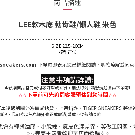
商品描述
LEE軟木底 勃肯鞋/懶人鞋 米色
…
…
…
…
…
…
…
…
…
…
…
…
…
…
…
…
…
…
…
…
…
…
…
…
…
…
…
…
SIZE 22.5-26CM
版型正常
-sneakers.com
下單時即表示您已詳細閱讀、明確瞭解並同意
注意事項請詳讀:
▲預購商品當完成付款訂單成立後，無法取消! 請想清楚後再下單唷!
下單前可先詢問客服預估到貨時間
☆
☆
☆
☆
後遇到國外漲價或缺貨、上架錯誤，TIGER SNEAKERS 將
上述情況，我司將以訊息通知修正或取消,造成不便敬
免會有
輕微溢膠、小脫線、麂皮色澤差異
、等做工問題，
完美主義者歡迎至店面選購
☆
☆
☆
☆