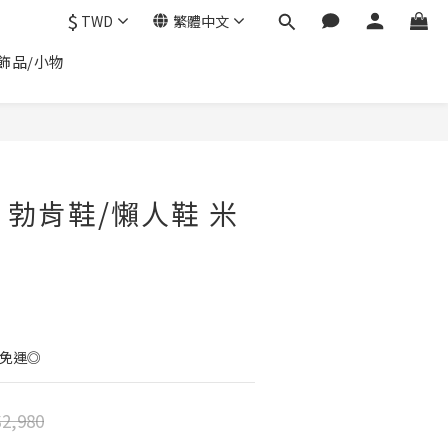
$
TWD
繁體中文
飾品/小物
立即購買
 勃肯鞋/懶人鞋 米
0免運◎
2,980