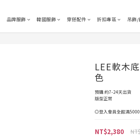
品牌服飾
韓國服飾
穿搭配件
折扣專區
吊飾/
LEE軟木底
色
預購 約7-24天出貨
版型正常
◎登入會員全館滿500
NT$2,380
NT$