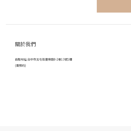
關於我們
自取地址:台中市北屯區豐樂路8-2巷13號1樓
(需預約)