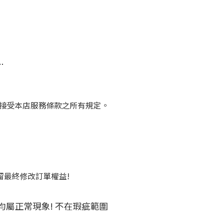
…
接受本店服務條款之所有規定。
保留最終修改訂單權益!
請見諒!
均屬正常現象! 不在瑕疵範圍