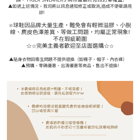
▲如遇上述情況，我司將以訊息通知修正或取消,造成不便敬請見
諒!
球鞋因品牌大量生產，難免會有
輕微溢膠、小脫
※
線、麂皮色澤差異
、等做工問題，均屬正常現象!
不在瑕疵範圍
完美主義者歡迎至店面選購
☆
☆
☆
☆
▲貼身衣物因衛生問題不提供退換（如襪子、帽子、內衣褲）
▲預購、零碼優惠、出清優惠等商品，售出不退換!