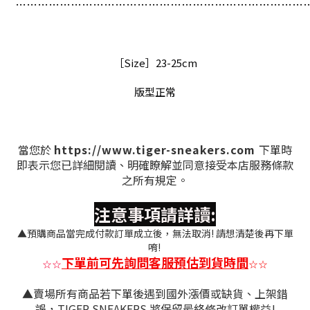
…
…
…
…
…
…
…
…
…
…
…
…
…
…
…
…
…
…
…
…
…
…
…
…
…
…
［Size］23-25cm
版型正常
當您於
https://www.tiger-sneakers.com
下單時
即表示您已詳細閱讀、明確瞭解並同意接受本店服務條款
之所有規定。
注意事項請詳讀:
▲預購商品當完成付款訂單成立後，無法取消! 請想清楚後再下單
唷!
下單前可先詢問客服預估到貨時間
☆
☆
☆
☆
▲賣場所有商品若下單後遇到國外漲價或缺貨、上架錯
誤，TIGER SNEAKERS 將保留最終修改訂單權益!