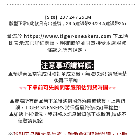
…
…
…
…
…
…
…
…
…
…
…
…
…
…
…
…
…
…
…
…
…
…
…
…
…
…
［Size］23 / 24 / 25CM
版型正常!(此款只有出整號，23.5建議帶24/24.5建議帶25)
https://www.tiger-sneakers.com
當您於
下單時
即表示您已詳細閱讀、明確瞭解並同意接受本店服務
條款之所有規定。
注意事項請詳讀:
▲預購商品當完成付款訂單成立後，無法取消! 請想清楚
後再下單唷!
下單前可先詢問客服預估到貨時間
☆
☆
☆
☆
▲賣場所有商品若下單後遇到國外漲價或缺貨、上架錯
誤，TIGER SNEAKERS 將保留最終修改訂單權益!
▲如遇上述情況，我司將以訊息通知修正或取消,造成不
便敬請見諒!
※
球鞋因品牌大量生產，難免會有
輕微溢膠、小脫