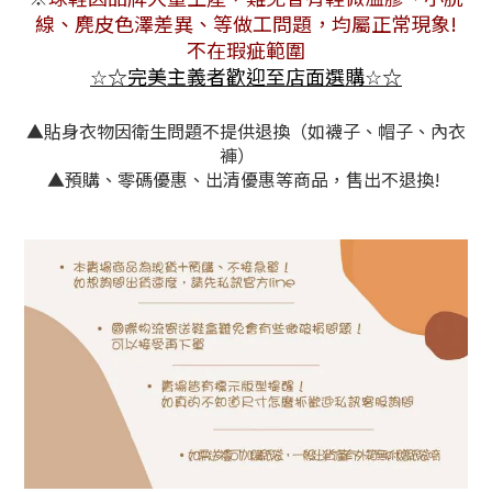
線、麂皮色澤差異
、等做工問題，均屬正常現象!
不在瑕疵範圍
☆
完美主義者歡迎至店面選購
☆
☆
☆
▲貼身衣物因衛生問題不提供退換（如襪子、帽子、內衣
褲）
▲預購、零碼優惠、出清優惠等商品，售出不退換!