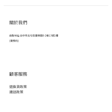
關於我們
自取地址:台中市北屯區豐樂路8-2巷13號1樓
(需預約)
顧客服務
退換貨政策
運送政策