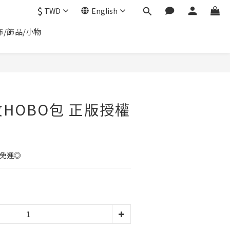
$
TWD
English
飾/飾品/小物
BUY NOW
格紋HOBO包 正版授權
0免運◎