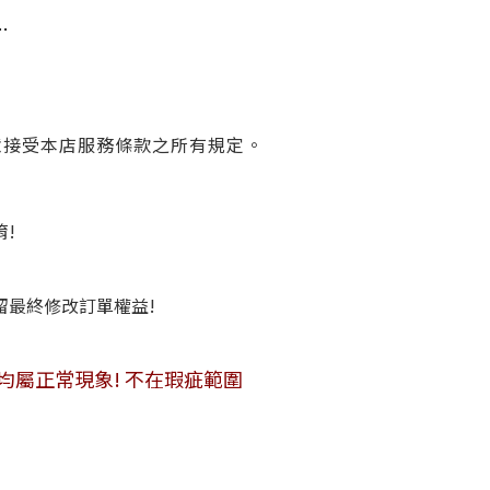
…
意接受本店服務條款之所有規定。
唷!
保留最終修改訂單權益!
便敬請見諒!
均屬正常現象! 不在瑕疵範圍