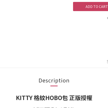
ADD TO CART
Description
KITTY 格紋HOBO包 正版授權