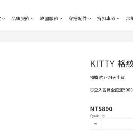
款
品牌服飾
韓國服飾
穿搭配件
折扣專區
吊
KITTY 
預購 約7-24天出貨
◎登入會員全館滿500
NT$890
Quantity