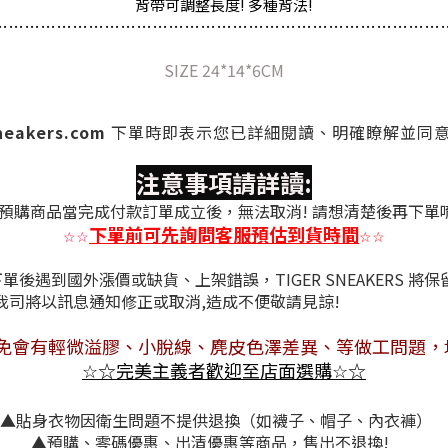
背帶可調整長度! 多種背法!
…
…
…
…
…
…
…
…
…
…
…
…
…
…
…
…
…
…
…
…
…
…
…
…
…
…
…
…
SIZE 24*14*6CM
sneakers.com
下單時
即表示您已詳細閱讀、明確瞭解並同
注意事項請詳讀:
預購商品當完成付款訂單成立後，無法取消! 請想清楚後再下單
下單前可先詢問客服預估到貨時間
☆
☆
☆
☆
後遇到國外漲價或缺貨、上架錯誤，TIGER SNEAKERS 將
情況，我司將以訊息通知修正或取消,造成不
免會有
輕微溢膠、小脫線、麂皮色澤差異
、等做工問題，
☆
完美主義者歡迎至店面選購
☆
☆
☆
▲貼身衣物因衛生問題不提供退換（如襪子、帽子、內衣褲）
▲預購、零碼優惠、出清優惠等商品，售出不退換!