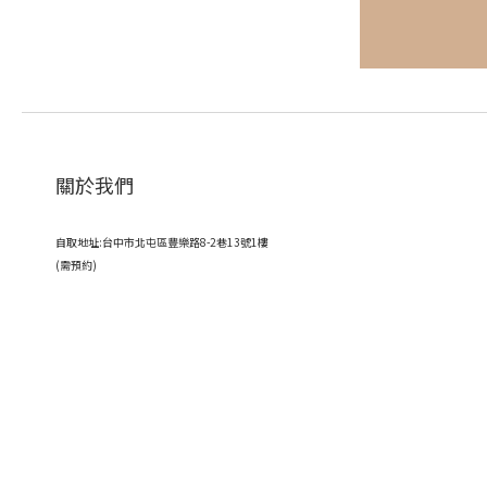
關於我們
自取地址:台中市北屯區豐樂路8-2巷13號1樓
(需預約)