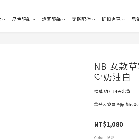
款
品牌服飾
韓國服飾
穿搭配件
折扣專區
吊
NB 女款
🤍奶油白
預購 約7-14天出貨
◎登入會員全館滿500
NT$1,080
Color
: 深藍