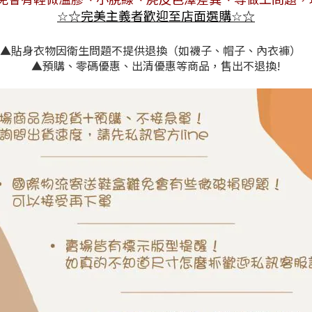
☆
完美主義者歡迎至店面選購
☆
☆
☆
▲貼身衣物因衛生問題不提供退換（如襪子、帽子、內衣褲）
▲預購、零碼優惠、出清優惠等商品，售出不退換!