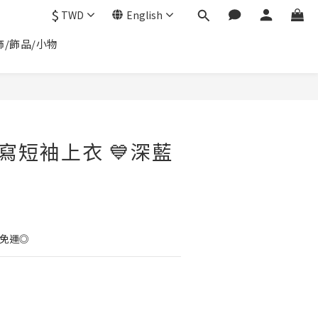
$
TWD
English
飾/飾品/小物
BUY NOW
草寫短袖上衣 💙深藍
0免運◎