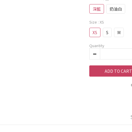
深藍
奶油白
Size
: XS
XS
S
M
Quantity
ADD TO CART