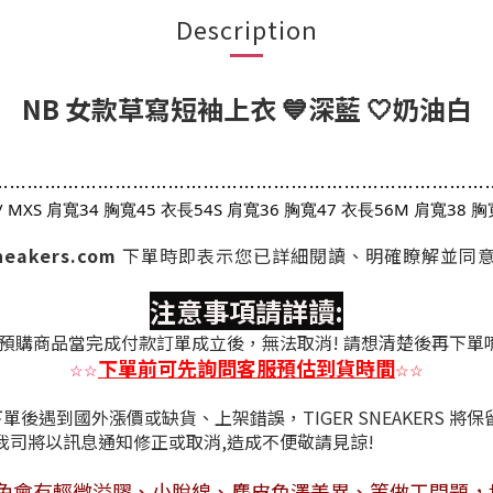
Description
NB 女款草寫短袖上衣 💙深藍 🤍奶油白
…
…
…
…
…
…
…
…
…
…
…
…
…
…
…
…
…
…
…
…
…
…
…
…
…
…
…
…
/ S / MXS 肩寬34 胸寬45 衣長54S 肩寬36 胸寬47 衣長56M 肩寬38 
sneakers.com
下單時
即表示您已詳細閱讀、明確瞭解並同
注意事項請詳讀:
預購商品當完成付款訂單成立後，無法取消! 請想清楚後再下單
下單前可先詢問客服預估到貨時間
☆
☆
☆
☆
後遇到國外漲價或缺貨、上架錯誤，TIGER SNEAKERS 將
情況，我司將以訊息通知修正或取消,造成不
免會有
輕微溢膠、小脫線、麂皮色澤差異
、等做工問題，