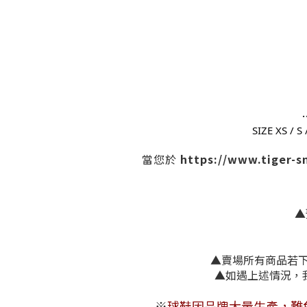
SIZE XS 
https://www.tiger-
當您於
▲
▲賣場所有商品若下單
▲如遇上述
※
球鞋因品牌大量生產，難