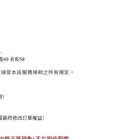
…
胸寬49 衣長58
意接受本店服務條款之所有規定。
唷!
保留最終修改訂單權益!
便敬請見諒!
均屬正常現象! 不在瑕疵範圍