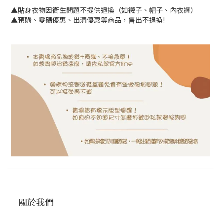
▲貼身衣物因衛生問題不提供退換（如襪子、帽子、內衣褲）
▲預購、零碼優惠、出清優惠等商品，售出不退換!
關於我們