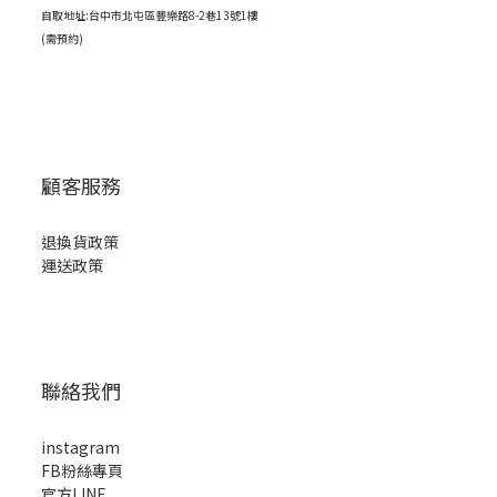
自取地址:台中市北屯區豐樂路8-2巷13號1樓
(需預約)
顧客服務
退換貨政策
運送政策
聯絡我們
instagram
FB粉絲專頁
官方LINE