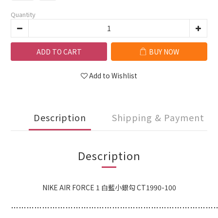
Quantity
ADD TO CART
BUY NOW
Add to Wishlist
Description
Shipping & Payment
Description
NIKE AIR FORCE 1 白藍小銀勾 CT1990-100
…
…
…
…
…
…
…
…
…
…
…
…
…
…
…
…
…
…
…
…
…
…
…
…
…
…