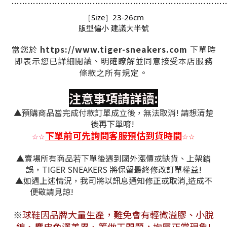
…
…
…
…
…
…
…
…
…
…
…
…
…
…
…
…
…
…
…
…
…
…
…
…
…
…
［Size］23-26cm
版型偏小 建議大半號
https://www.tiger-sneakers.com
當您於
下單時
即表示您已詳細閱讀、明確瞭解並同意接受本店服務
條款之所有規定。
注意事項請詳讀:
▲預購商品當完成付款訂單成立後，無法取消! 請想清楚
後再下單唷!
下單前可先詢問客服預估到貨時間
☆
☆
☆
☆
▲賣場所有商品若下單後遇到國外漲價或缺貨、上架錯
誤，TIGER SNEAKERS 將保留最終修改訂單權益!
▲如遇上述情況，我司將以訊息通知修正或取消,造成不
便敬請見諒!
※
球鞋因品牌大量生產，難免會有
輕微溢膠、小脫
線、麂皮色澤差異
、等做工問題，均屬正常現象!