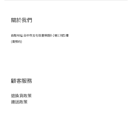
關於我們
自取地址:台中市北屯區豐樂路8-2巷13號1樓
(需預約)
顧客服務
退換貨政策
運送政策