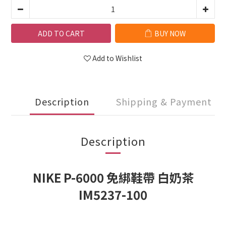
ADD TO CART
BUY NOW
Add to Wishlist
Description
Shipping & Payment
Description
NIKE P-6000 免綁鞋帶 白奶茶
IM5237-100