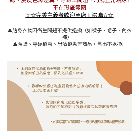
不在瑕疵範圍
☆
完美主義者歡迎至店面選購
☆
☆
☆
▲貼身衣物因衛生問題不提供退換（如襪子、帽子、內衣
褲）
▲預購、零碼優惠、出清優惠等商品，售出不退換!