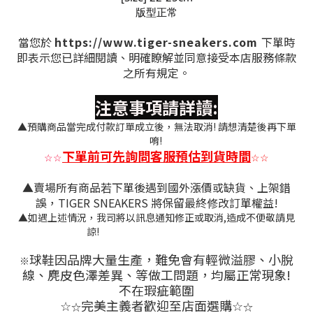
版型正常
當您於
https://www.tiger-sneakers.com
下單時
即表示您已詳細閱讀、明確瞭解並同意接受本店服務條款
之所有規定。
注意事項請詳讀:
▲預購商品當完成付款訂單成立後，無法取消! 請想清楚後再下單
唷!
下單前可先詢問客服預估到貨時間
☆
☆
☆
☆
▲賣場所有商品若下單後遇到國外漲價或缺貨、上架錯
誤，TIGER SNEAKERS 將保留最終修改訂單權益!
▲如遇上述情況，我司將以訊息通知修正或取消,造成不便敬請見
諒!
球鞋因品牌大量生產，難免會有
輕微溢膠、小脫
※
線、麂皮色澤差異
、等做工問題，均屬正常現象!
不在瑕疵範圍
完美主義者歡迎至店面選購
☆
☆
☆
☆