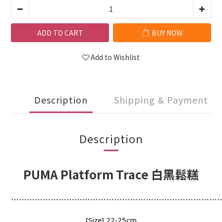
ADD TO CART
BUY NOW
Add to Wishlist
Description
Shipping & Payment
Description
PUMA Platform Trace 白黑鬆糕
…
…
…
…
…
…
…
…
…
…
…
…
…
…
…
…
…
…
…
…
…
…
…
…
…
…
[Size] 22-25cm