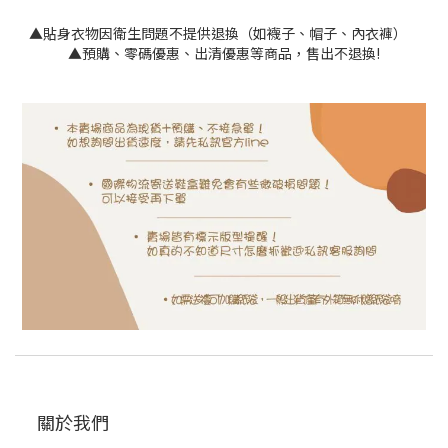
▲貼身衣物因衛生問題不提供退換（如襪子、帽子、內衣褲）
▲預購、零碼優惠、出清優惠等商品，售出不退換!
關於我們