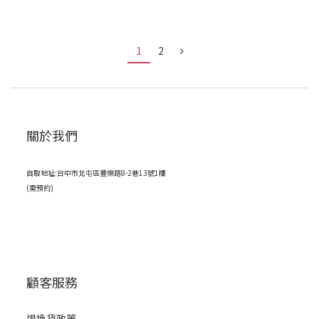
1
2
關於我們
自取地址:台中市北屯區豐樂路8-2巷13號1樓
(需預約)
顧客服務
退換貨政策